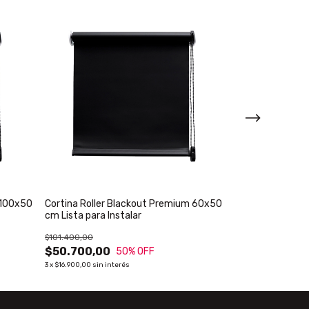
 100x50
Cortina Roller Blackout Premium 60x50
Cortina Roller
cm Lista para Instalar
cm Lista para In
$101.400,00
$101.400,00
$50.700,00
$50.700,00
50
% OFF
3
x
$16.900,00
sin interés
3
x
$16.900,00
sin in