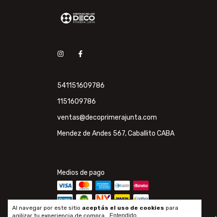
541151609786
1151609786
ventas@decoprimerajunta.com
Mendez de Andes 567, Caballito CABA
Medios de pago
Al navegar por este sitio
aceptás el uso de cookies
para
agilizar tu experiencia de compra.
Entendido