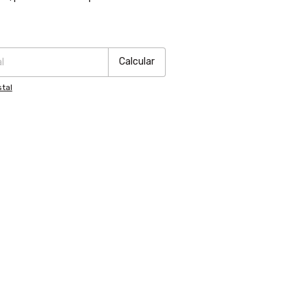
:
Cambiar CP
Calcular
tal