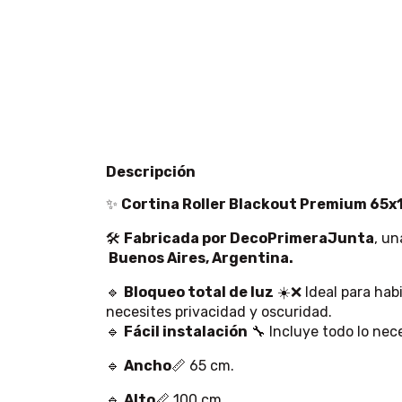
Descripción
✨
Cortina Roller Blackout Premium 65x1
🛠
Fabricada por DecoPrimeraJunta
, un
Buenos Aires, Argentina.
🔹
Bloqueo total de luz
☀️❌ Ideal para hab
necesites privacidad y oscuridad.
🔹
Fácil instalación
🔧 Incluye todo lo nec
🔹
Ancho
📏 65 cm.
🔹
Alto
📏 100 cm.