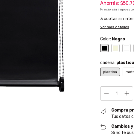
Ahorrás:
$50.7
Precio sin impuest
3
cuotas sin inte
Ver más detalles
Color:
Negro
cadena:
plastic
plastica
meta
Compra pr
Tus datos c
Cambios y
Si no te gus