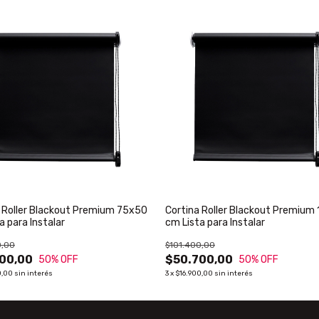
 Roller Blackout Premium 75x50
Cortina Roller Blackout Premium
a para Instalar
cm Lista para Instalar
0,00
$101.400,00
00,00
$50.700,00
50
% OFF
50
% OFF
0,00
sin interés
3
x
$16.900,00
sin interés