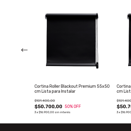
 Premium 70x50
Cortina Roller Blackout Premium 55x50
Cortina
cm Lista para Instalar
cm List
$101.400,00
$101.40
$50.700,00
$50.7
50
% OFF
3
x
$16.900,00
sin interés
3
x
$16.90