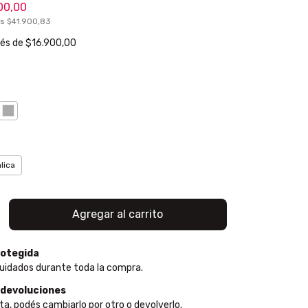
00,00
os
$41.900,83
rés de
$16.900,00
a
lica
otegida
uidados durante toda la compra.
 devoluciones
ta, podés cambiarlo por otro o devolverlo.