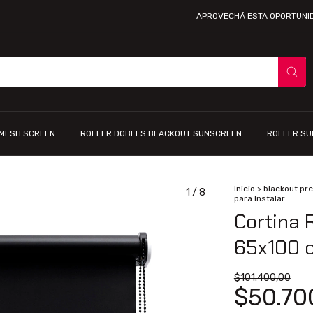
APROVECHÁ ESTA OPORTUNIDAD ÚNICA
 MESH SCREEN
ROLLER DOBLES BLACKOUT SUNSCREEN
ROLLER S
Inicio
>
blackout pr
1
/
8
para Instalar
Cortina 
65x100 c
$101.400,00
$50.70