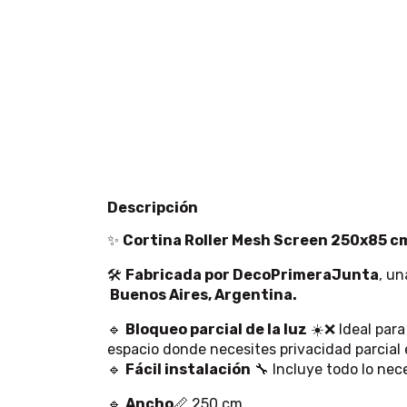
Descripción
✨
Cortina Roller Mesh Screen 250x85 cm 
🛠
Fabricada por DecoPrimeraJunta
, un
Buenos Aires, Argentina.
🔹
Bloqueo parcial de la luz
☀️❌ Ideal para 
espacio donde necesites privacidad parcial
🔹
Fácil instalación
🔧 Incluye todo lo nec
🔹
Ancho
📏 250 cm.