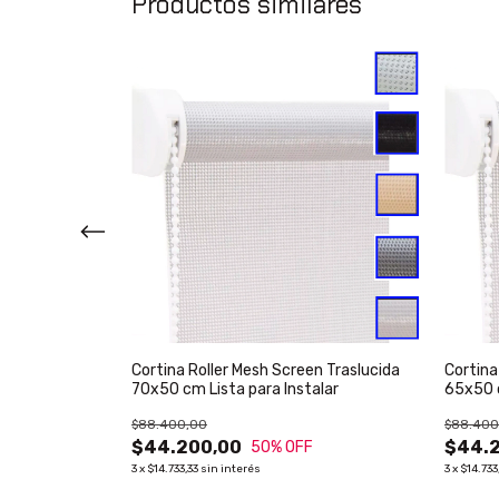
Productos similares
n Traslucida
Cortina Roller Mesh Screen Traslucida
Cortina
alar
70x50 cm Lista para Instalar
65x50 c
$88.400,00
$88.400
$44.200,00
$44.
50
% OFF
3
x
$14.733,33
sin interés
3
x
$14.733