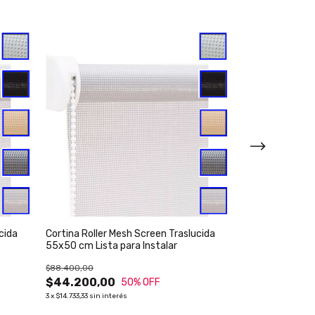
cida
Cortina Roller Mesh Screen Traslucida
Cortina Roller 
55x50 cm Lista para Instalar
60x50 cm Lista 
$88.400,00
$88.400,00
$44.200,00
$44.200,00
50
% OFF
3
x
$14.733,33
sin interés
3
x
$14.733,33
sin inte