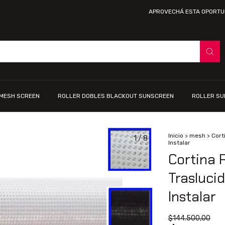
APROVECHÁ ESTA OPORTUNIDAD ÚNI
 MESH SCREEN
ROLLER DOBLES BLACKOUT SUNSCREEN
ROLLER S
Inicio
>
mesh
>
Cort
1
/
8
Instalar
Cortina 
Trasluci
Instalar
$144.500,00