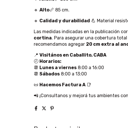
🔹
Alto
📏 85 cm.
🔹
Calidad y durabilidad
💪 Material resist
Las medidas indicadas en la publicación co
cortina
. Para asegurar una cobertura tota
recomendamos agregar
20 cm extra al an
📍
Visitános en Caballito, CABA
🕗
Horarios:
📆
Lunes a viernes
8:00 a 16:00
📆
Sábados
8:00 a 13:00
📜
Hacemos Factura A
📑
📲 ¡Consultanos y mejorá tus ambientes con 