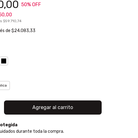
0,00
50
% OFF
50,00
os
$59.710,74
rés de
$24.083,33
a
lica
otegida
uidados durante toda la compra.