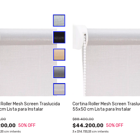
 Roller Mesh Screen Traslucida
Cortina Roller Mesh Screen Traslu
m Lista para Instalar
55x50 cm Lista para Instalar
,00
$88.400,00
200,00
$44.200,00
50
% OFF
50
% OFF
,33
sin interés
3
x
$14.733,33
sin interés