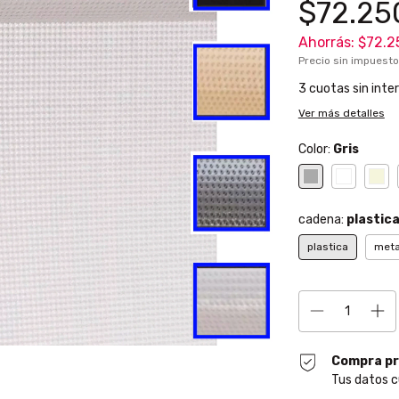
$72.25
Ahorrás:
$72.2
Precio sin impuest
3
cuotas sin inte
Ver más detalles
Color:
Gris
cadena:
plastic
plastica
meta
Compra pr
Tus datos c