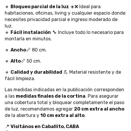
🔹
Bloqueo parcial de la luz
☀️❌ Ideal para
habitaciones, oficinas, living y cualquier espacio donde
necesites privacidad parcial e ingreso moderado de
luz.
🔹
Fácil instalación
🔧 Incluye todo lo necesario para
montarla en minutos.
🔹
Ancho
📏 80 cm.
🔹
Alto
📏 50 cm.
🔹
Calidad y durabilidad
💪 Material resistente y de
fácil limpieza.
Las medidas indicadas en la publicación corresponden
a las
medidas finales de la cortina
. Para asegurar
una cobertura total y bloquear completamente el paso
de luz, recomendamos agregar
20 cm extra al ancho
de la abertura y
10 cm extra al alto
.
📍
Visitános en Caballito, CABA